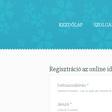
KEZDŐLAP
SZOLGÁ
Regisztráció az online i
Felhasználónév
*
minimum 6 karakter, csak az angol abc kisbetűit és
Jelszó
*
minimum 6 karakter