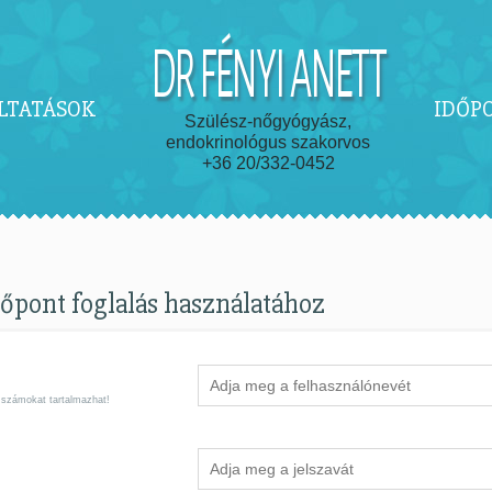
DR FÉNYI ANETT
LTATÁSOK
IDŐP
Szülész-nőgyógyász,
endokrinológus szakorvos
+36 20/332-0452
dőpont foglalás használatához
 számokat tartalmazhat!