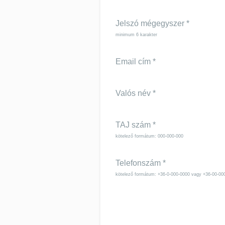
Jelszó mégegyszer
*
minimum 6 karakter
Email cím
*
Valós név
*
TAJ szám
*
kötelező formátum: 000-000-000
Telefonszám
*
kötelező formátum: +36-0-000-0000 vagy +36-00-00